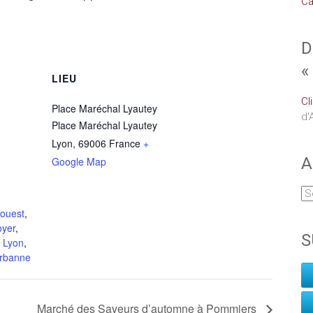
Ca
D
«
LIEU
Cl
Place Maréchal Lyautey
d'
Place Maréchal Lyautey
Lyon
,
69006
France
+
A
Google Map
ouest
,
oyer
,
S
 Lyon
,
urbanne
Marché des Saveurs d’automne à Pommiers