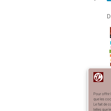
D
Pour offrir
En
que les coo
Ca
Le fait de 
Ca
telles que 