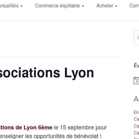
ctualités
Commerce équitable
Acheter
Com
Év
sociations Lyon
Not
A
En
Ca
le 15 septembre pour
ations de Lyon 6ème
Ca
Ca
enseigner les opportunités de bénévolat !