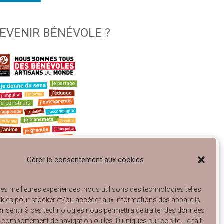
EVENIR BÉNÉVOLE ?
Gérer le consentement aux cookies
 les meilleures expériences, nous utilisons des technologies telles
gagé à Lyon… et à Villeurbanne !
kies pour stocker et/ou accéder aux informations des appareils.
talogue Articles de Rangement 2025
consentir à ces technologies nous permettra de traiter des données
talogue Arts de la Table 2025
le comportement de navigation ou les ID uniques sur ce site. Le fait