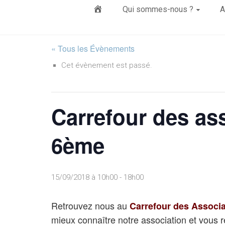
Élément
Qui sommes-nous ?
A
du
« Tous les Évènements
Cet évènement est passé.
menu
Carrefour des as
6ème
15/09/2018 à 10h00
-
18h00
Retrouvez nous au
Carrefour des Associ
mieux connaître notre association et vous r