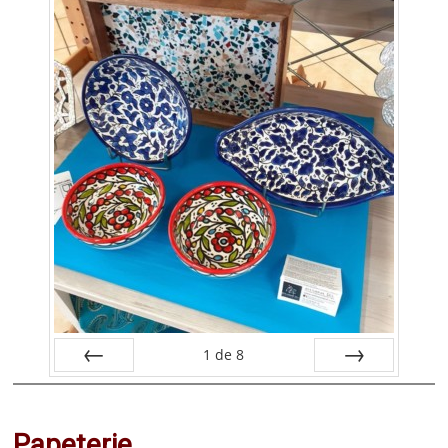
1
de
8
Préc
Suiv.
Papeterie