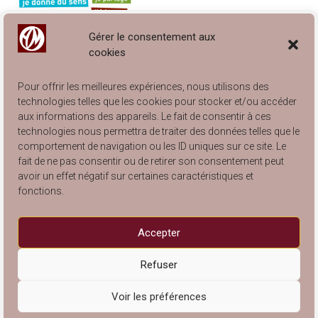
Gérer le consentement aux
cookies
Pour offrir les meilleures expériences, nous utilisons des
technologies telles que les cookies pour stocker et/ou accéder
aux informations des appareils. Le fait de consentir à ces
technologies nous permettra de traiter des données telles que le
comportement de navigation ou les ID uniques sur ce site. Le
Engagé à Lyon… et à Villeurbanne !
fait de ne pas consentir ou de retirer son consentement peut
Catalogue Articles de Rangement 2025
avoir un effet négatif sur certaines caractéristiques et
Catalogue Arts de la Table 2025
fonctions.
Catalogue Articles pour Enfants 2025
Catalogue Articles de Décoration 2025
Accepter
Refuser
Copyright © 2026
. Propulsé par
Voir les préférences
Artisans du Monde Lyon Villeurbanne
Traduit par
. Thème Ample par
WordPress
Wp Trads
Theme Grill