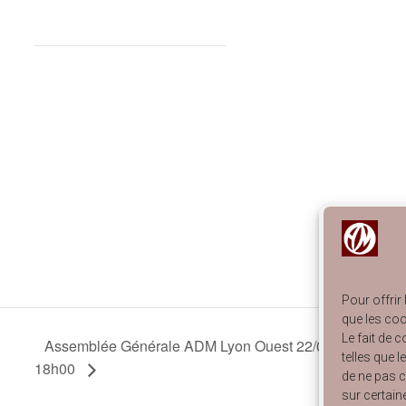
Pour offrir
que les coo
Le fait de 
Assemblée Générale ADM Lyon Ouest 22/03
telles que 
18h00
de ne pas c
sur certain