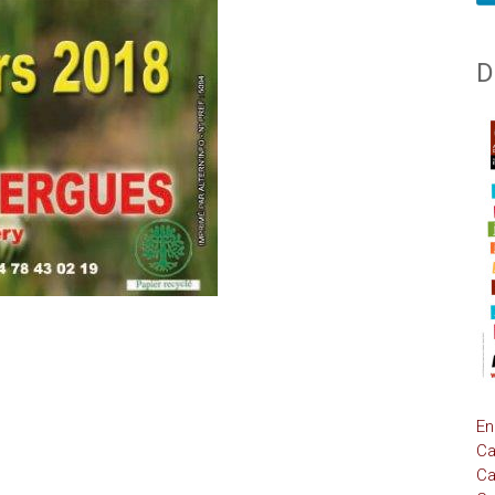
D
En
Ca
Ca