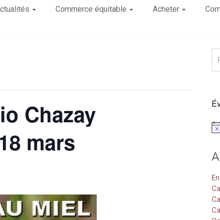
ctualités
Commerce équitable
Acheter
Com
Év
bio Chazay
Not
 18 mars
A
En
Ca
Ca
Ca