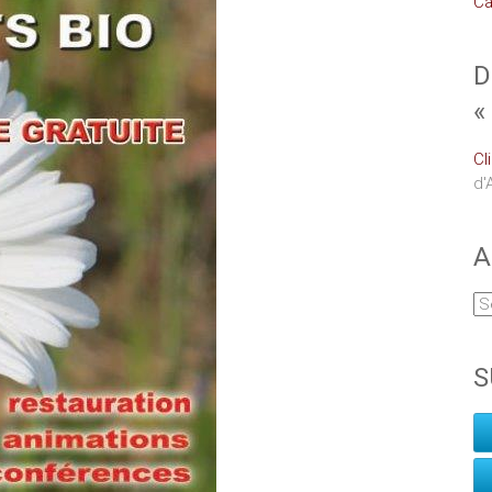
Ca
D
«
Cl
d'
A
S