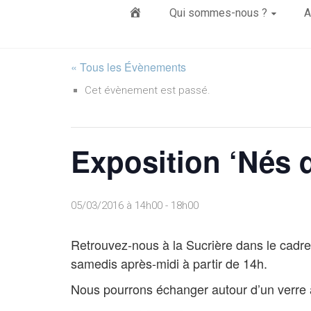
Élément
Qui sommes-nous ?
A
du
« Tous les Évènements
Cet évènement est passé.
menu
Exposition ‘Nés 
05/03/2016 à 14h00
-
18h00
Retrouvez-nous à la Sucrière dans le cadre
samedis après-midi à partir de 14h.
Nous pourrons échanger autour d’un verre à 