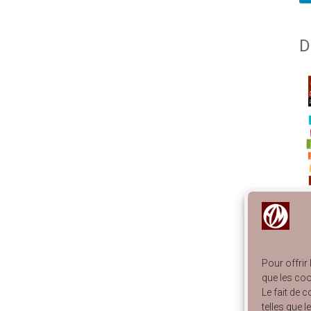
D
Pour offrir
En
que les coo
Ca
Le fait de 
Ca
telles que 