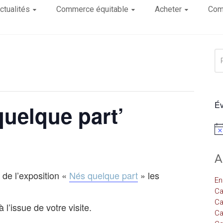
ctualités
Commerce équitable
Acheter
Com
Év
quelque part’
Not
A
 de l’exposition «
Nés quelque part
» les
En
Ca
Ca
l’issue de votre visite.
Ca