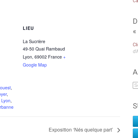
Ca
D
LIEU
«
La Sucrière
Cl
49-50 Quai Rambaud
d'
Lyon
,
69002
France
+
Google Map
A
ouest
,
oyer
,
 Lyon
,
S
urbanne
Exposition ‘Nés quelque part’