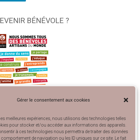
EVENIR BÉNÉVOLE ?
Gérer le consentement aux cookies
 les meilleures expériences, nous utilisons des technologies telles
gagé à Lyon… et à Villeurbanne !
kies pour stocker et/ou accéder aux informations des appareils.
talogue Articles de Rangement 2025
consentir à ces technologies nous permettra de traiter des données
talogue Arts de la Table 2025
le comportement de navigation ou les ID uniques sur ce site. Le fait