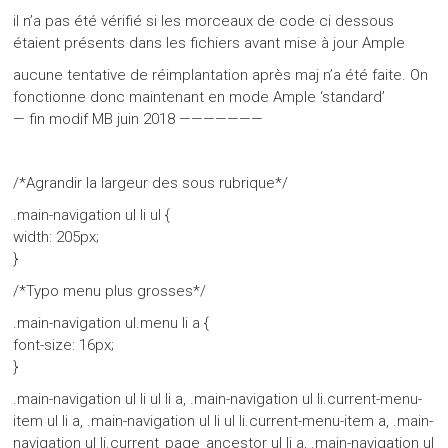
il n’a pas été vérifié si les morceaux de code ci dessous
étaient présents dans les fichiers avant mise à jour Ample
aucune tentative de réimplantation après maj n’a été faite. On
fonctionne donc maintenant en mode Ample ‘standard’
— fin modif MB juin 2018 ———————
/*Agrandir la largeur des sous rubrique*/
.main-navigation ul li ul {
width: 205px;
}
/*Typo menu plus grosses*/
.main-navigation ul.menu li a {
font-size: 16px;
}
.main-navigation ul li ul li a, .main-navigation ul li.current-menu-
item ul li a, .main-navigation ul li ul li.current-menu-item a, .main-
navigation ul li.current_page_ancestor ul li a, .main-navigation ul