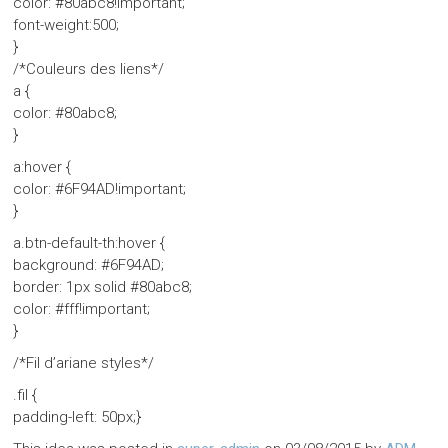
color: #80abc8!important;
font-weight:500;
}
/*Couleurs des liens*/
a {
color: #80abc8;
}
a:hover {
color: #6F94AD!important;
}
a.btn-default-th:hover {
background: #6F94AD;
border: 1px solid #80abc8;
color: #fff!important;
}
/*Fil d’ariane styles*/
.fil {
padding-left: 50px;}