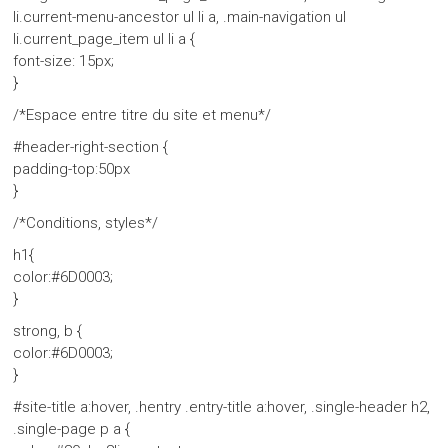
li.current-menu-ancestor ul li a, .main-navigation ul
li.current_page_item ul li a {
font-size: 15px;
}
/*Espace entre titre du site et menu*/
#header-right-section {
padding-top:50px
}
/*Conditions, styles*/
h1{
color:#6D0003;
}
strong, b {
color:#6D0003;
}
#site-title a:hover, .hentry .entry-title a:hover, .single-header h2,
.single-page p a {