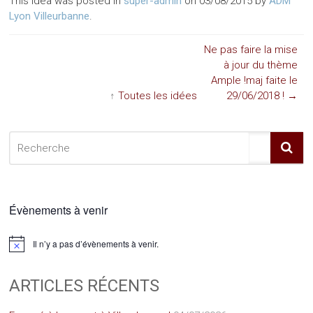
This idea was posted in
super-admin
on 03/08/2015 by
ADM
Lyon Villeurbanne
.
Ne pas faire la mise
à jour du thème
Ample !maj faite le
↑
Toutes les idées
29/06/2018 !
→
Évènements à venir
Il n’y a pas d’évènements à venir.
Notice
ARTICLES RÉCENTS