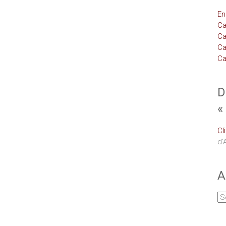
En
Ca
Ca
Ca
Ca
D
«
Cl
d'
A