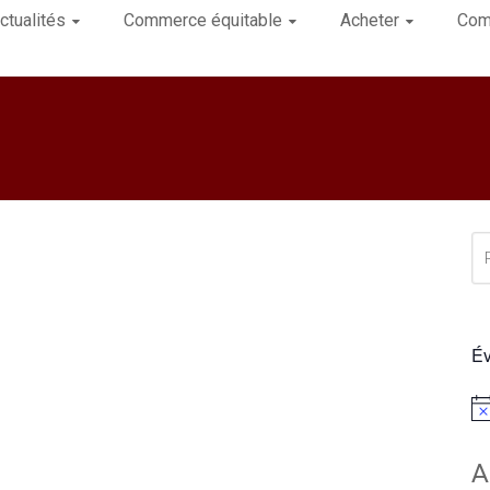
ctualités
Commerce équitable
Acheter
Com
Év
Not
A