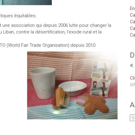
En
Ca
tiques équitables:
Ca
 une association qui depuis 2006 lutte pour changer la
Ca
Liban, contre la désertification, l’exode rural et la
Ca
TO (World Fair Trade Organisation) depuis 2010.
D
«
Cl
d'
A