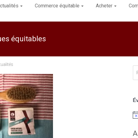
ctualités
Commerce équitable
Acheter
Com
es équitables
ualités
Év
Not
A