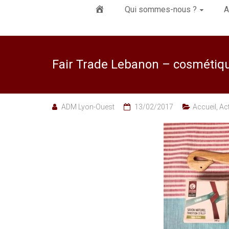
Élément
Qui sommes-nous ?
A
du
Fair Trade Lebanon – cosmétiqu
menu
ADM Lyon-Ouest
13/02/2017
Accueil
,
Act