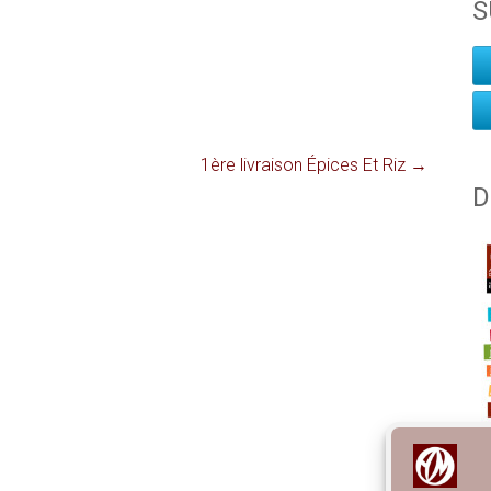
S
1ère livraison Épices Et Riz
→
D